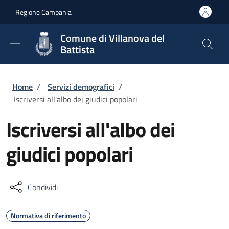
Salta al contenuto principale
Skip to footer content
Regione Campania
Comune di Villanova del
Battista
Briciole di pane
Home
/
Servizi demografici
/
Iscriversi all'albo dei giudici popolari
Iscriversi all'albo dei
giudici popolari
Condividi
Normativa di riferimento