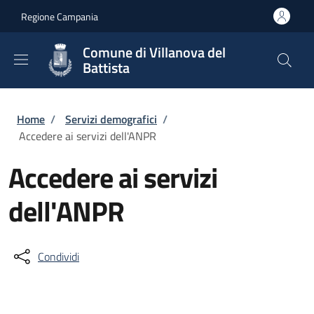
Salta al contenuto principale
Skip to footer content
Regione Campania
Comune di Villanova del
Battista
Briciole di pane
Home
/
Servizi demografici
/
Accedere ai servizi dell'ANPR
Accedere ai servizi
dell'ANPR
Condividi