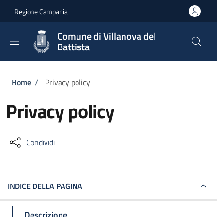
Salta al contenuto principale
Skip to footer content
Regione Campania
Comune di Villanova del
Battista
Briciole di pane
Home
/
Privacy policy
Privacy policy
Condividi
INDICE DELLA PAGINA
Descrizione