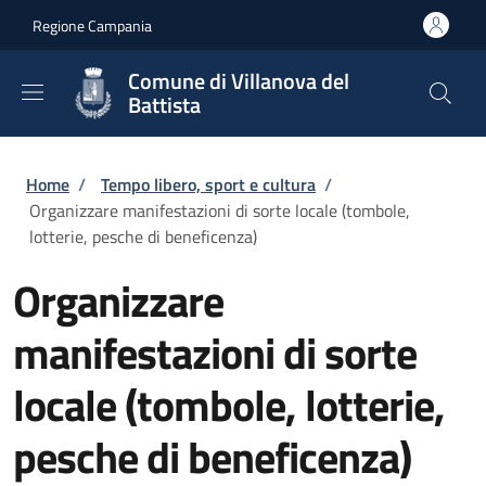
Salta al contenuto principale
Skip to footer content
Regione Campania
Comune di Villanova del
Battista
Briciole di pane
Home
/
Tempo libero, sport e cultura
/
Organizzare manifestazioni di sorte locale (tombole,
lotterie, pesche di beneficenza)
Organizzare
manifestazioni di sorte
locale (tombole, lotterie,
pesche di beneficenza)