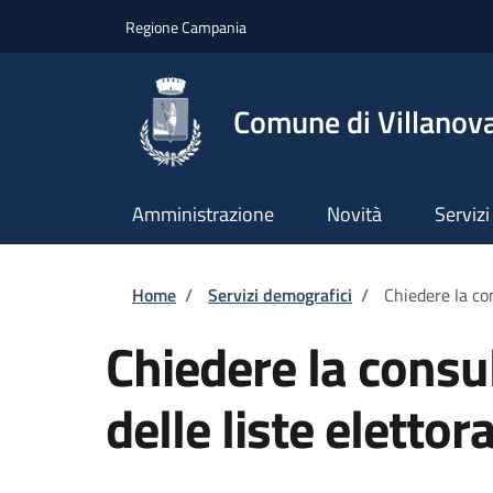
Salta al contenuto principale
Skip to footer content
Regione Campania
Comune di Villanova
Amministrazione
Novità
Servizi
Briciole di pane
Home
/
Servizi demografici
/
Chiedere la con
Chiedere la consul
delle liste elettora