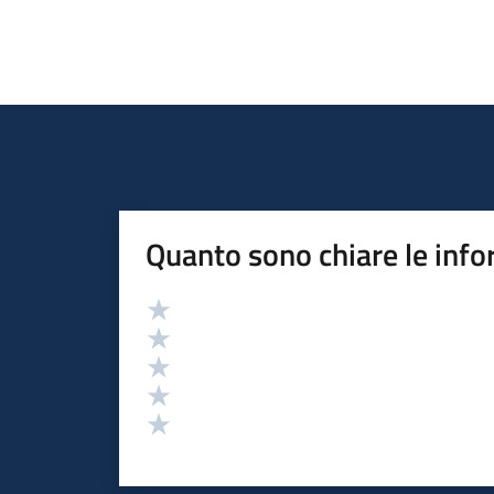
Quanto sono chiare le info
Valutazione
Valuta 5 stelle su 5
Valuta 4 stelle su 5
Valuta 3 stelle su 5
Valuta 2 stelle su 5
Valuta 1 stelle su 5