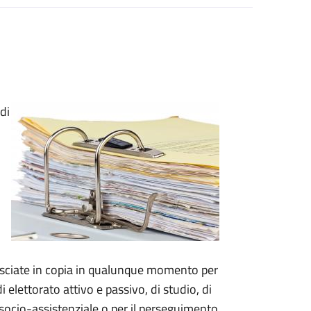
di
o
.
ilasciate in copia in qualunque momento per
di elettorato attivo e passivo, di studio, di
re socio-assistenziale o per il perseguimento