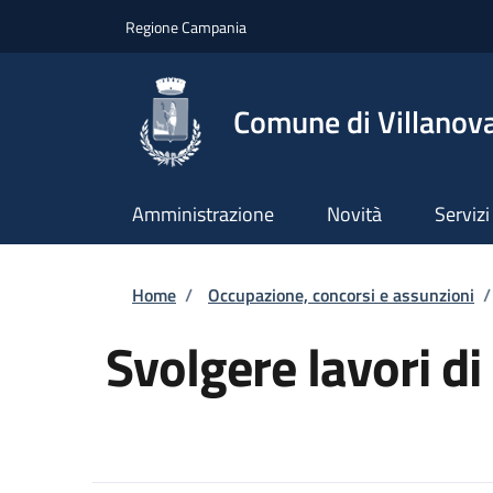
Salta al contenuto principale
Skip to footer content
Regione Campania
Comune di Villanova
Amministrazione
Novità
Servizi
Briciole di pane
Home
/
Occupazione, concorsi e assunzioni
/
Svolgere lavori di 