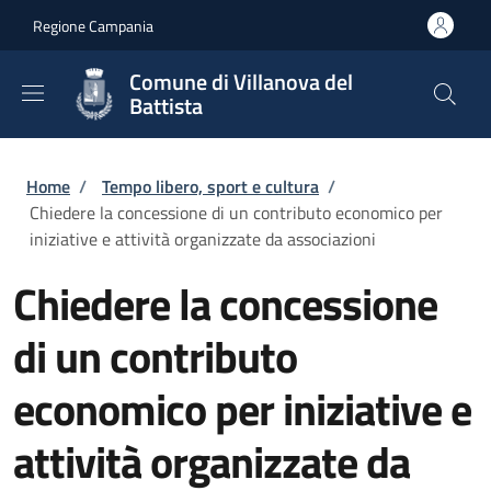
Salta al contenuto principale
Skip to footer content
Regione Campania
Comune di Villanova del
Battista
Briciole di pane
Home
/
Tempo libero, sport e cultura
/
Chiedere la concessione di un contributo economico per
iniziative e attività organizzate da associazioni
Chiedere la concessione
di un contributo
economico per iniziative e
attività organizzate da